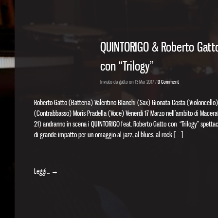
QUINTORIGO & Roberto Gatto
con “Trilogy”
Inviato da gatto on 13 Mar 2017 /
0 Comment
Roberto Gatto (Batteria) Valentino BIanchi (Sax) Gionata Costa (Violoncello)
(Contrabbasso) Moris Pradella (Voce) Venerdì 17 Marzo nell’ambito di Macerat
21) andranno in scena i QUINTORIGO feat. Roberto Gatto con “Trilogy” spettaco
di grande impatto per un omaggio al jazz, al blues, al rock […]
Leggi... →