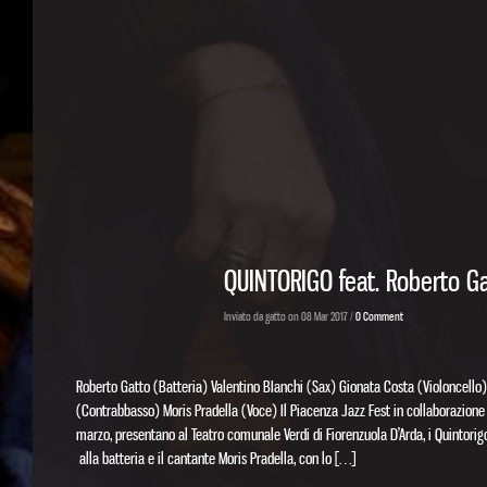
QUINTORIGO feat. Roberto Ga
Inviato da gatto on 08 Mar 2017 /
0 Comment
Roberto Gatto (Batteria) Valentino BIanchi (Sax) Gionata Costa (Violoncello)
(Contrabbasso) Moris Pradella (Voce) Il Piacenza Jazz Fest in collaborazione
marzo, presentano al Teatro comunale Verdi di Fiorenzuola D’Arda, i Quintori
alla batteria e il cantante Moris Pradella, con lo […]